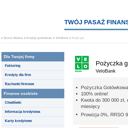
TWÓJ PASAŻ FINA
Strona Główna
Kredyty gotówkowe
VeloBank
Kredyt got
Dla Twojej firmy
Pożyczka 
Faktoring
VeloBank
Kredyty dla firm
Rachunki firmowe
Pożyczka Gotówkowa
Finanse osobiste
100% online!
Kwota do 300 000 zł,
Chwilówki
miesięcy
Informacja kredytowa
Prowizja 0%, RRSO 
Karty kredytowe