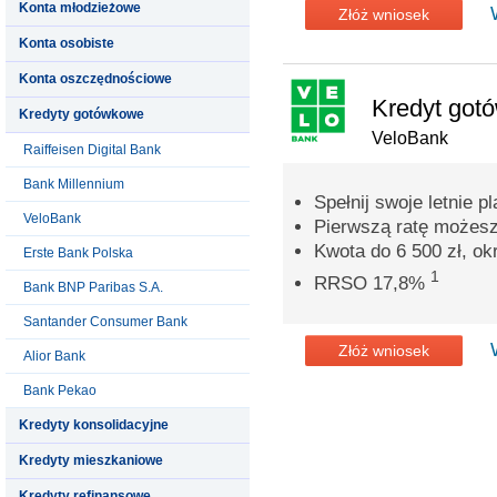
Konta młodzieżowe
Złóż wniosek
Konta osobiste
Konta oszczędnościowe
Kredyt got
Kredyty gotówkowe
VeloBank
Raiffeisen Digital Bank
Bank Millennium
Spełnij swoje letnie pl
VeloBank
Pierwszą ratę możesz
Kwota do 6 500 zł, ok
Erste Bank Polska
1
RRSO 17,8%
Bank BNP Paribas S.A.
Santander Consumer Bank
Złóż wniosek
Alior Bank
Bank Pekao
Kredyty konsolidacyjne
Kredyty mieszkaniowe
Kredyty refinansowe