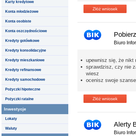
Karty kredytowe
Złóż wniosek
Konta młodzieżowe
Konta osobiste
Konta oszczędnościowe
Pobierz
Kredyty gotówkowe
Biuro Info
Kredyty konsolidacyjne
upewnisz się, że nikt
Kredyty mieszkaniowe
sprawdzisz, czy nie za
Kredyty refinansowe
wiesz
Kredyty samochodowe
ocenisz swoje szanse
Pożyczki hipoteczne
Złóż wniosek
Pożyczki ratalne
Inwestycje
Lokaty
Alerty 
Waluty
Biuro Info