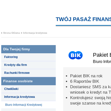
TWÓJ PASAŻ FINA
Strona Główna
Informacja kredytowa
Dla Twojej firmy
Pakiet 
Faktoring
Biuro Info
Kredyty dla firm
Rachunki firmowe
Pakiet BIK na rok
Finanse osobiste
6 Raportów BIK
Dostaniesz SMS za k
Chwilówki
wniosek o kredyt na 
Informacja kredytowa
Kontrolujesz swoją hi
swoje szanse na kred
Biuro Informacji Kredytowej