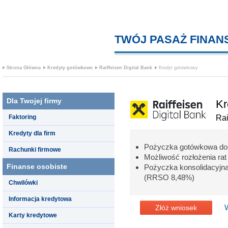
TWÓJ PASAŻ FINA
Strona Główna
Kredyty gotówkowe
Raiffeisen Digital Bank
Kredyt gotowkowy
Dla Twojej firmy
Kr
Faktoring
Rai
Kredyty dla firm
Pożyczka gotówkowa do 
Rachunki firmowe
Możliwość rozłożenia ra
Finanse osobiste
Pożyczka konsolidacyj
(RRSO 8,48%)
Chwilówki
Informacja kredytowa
Złóż wniosek
Karty kredytowe