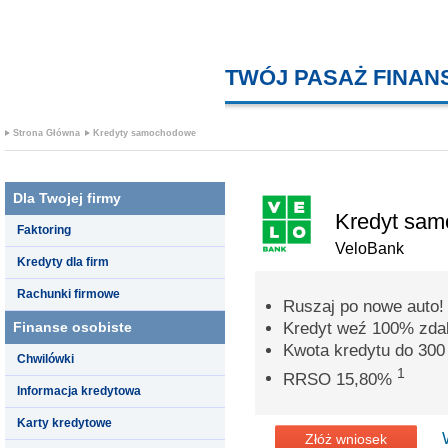
TWÓJ PASAŻ FINA
Strona Główna
Kredyty samochodowe
Dla Twojej firmy
Kredyt sa
Faktoring
VeloBank
Kredyty dla firm
Rachunki firmowe
Ruszaj po nowe auto!
Finanse osobiste
Kredyt weź 100% zdal
Kwota kredytu do 300 
Chwilówki
1
RRSO 15,80%
Informacja kredytowa
Karty kredytowe
Złóż wniosek