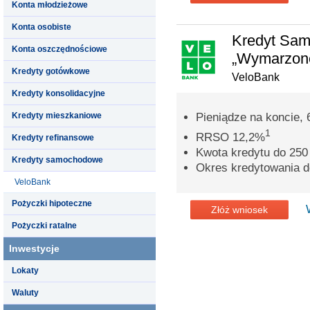
Konta młodzieżowe
Konta osobiste
Kredyt Sa
Konta oszczędnościowe
„Wymarzone
Kredyty gotówkowe
VeloBank
Kredyty konsolidacyjne
Kredyty mieszkaniowe
Pieniądze na koncie, 
1
RRSO 12,2%
Kredyty refinansowe
Kwota kredytu do 250 
Kredyty samochodowe
Okres kredytowania do
VeloBank
Pożyczki hipoteczne
Złóż wniosek
Pożyczki ratalne
Inwestycje
Lokaty
Waluty