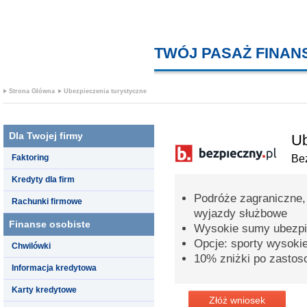
TWÓJ PASAŻ FINA
Strona Główna
Ubezpieczenia turystyczne
Dla Twojej firmy
Ub
Faktoring
Bez
Kredyty dla firm
Podróże zagraniczne,
Rachunki firmowe
wyjazdy służbowe
Finanse osobiste
Wysokie sumy ubezpi
Opcje: sporty wysoki
Chwilówki
10% zniżki po zastos
Informacja kredytowa
Karty kredytowe
Złóż wniosek