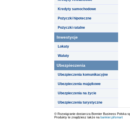
Kredyty samochodowe
Pożyczki hipoteczne
Pożyczki ratalne
Inwestycje
Lokaty
Waluty
Ubezpieczenia
Ubezpieczenia komunikacyjne
Ubezpieczenia majątkowe
Ubezpieczenia na życie
Ubezpieczenia turystyczne
© Rozwiązanie dostarcza Bonnier Business Polska sp.
Produkty te znajdziesz także na
bankier.pl/smart