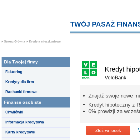
TWÓJ PASAŻ FINA
Strona Główna
Kredyty mieszkaniowe
Dla Twojej firmy
Kredyt hipo
Faktoring
VeloBank
Kredyty dla firm
Rachunki firmowe
Znajdź swoje nowe mi
Finanse osobiste
Kredyt hipoteczny z
0% prowizji za wcześn
Chwilówki
Informacja kredytowa
Złóż wniosek
Karty kredytowe