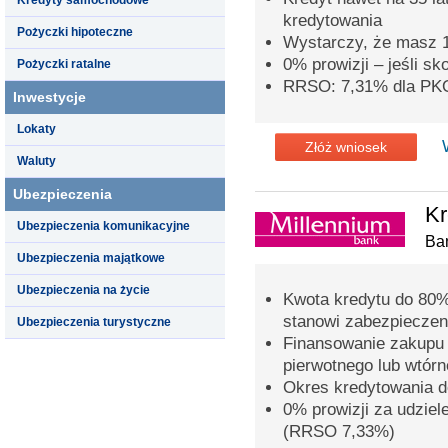
kredytowania
Pożyczki hipoteczne
Wystarczy, że masz 
0% prowizji – jeśli s
Pożyczki ratalne
RRSO: 7,31% dla PK
Inwestycje
Lokaty
Złóż wniosek
Waluty
Ubezpieczenia
Kr
Ubezpieczenia komunikacyjne
Ba
Ubezpieczenia majątkowe
Ubezpieczenia na życie
Kwota kredytu do 80%
stanowi zabezpieczen
Ubezpieczenia turystyczne
Finansowanie zakupu 
pierwotnego lub wtór
Okres kredytowania do
0% prowizji za udziel
(RRSO 7,33%)