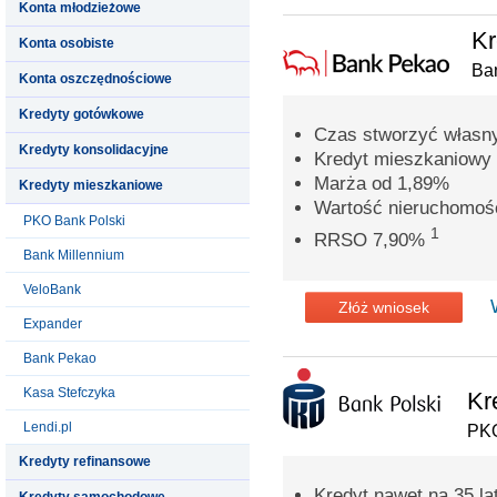
Konta młodzieżowe
Kr
Konta osobiste
Ba
Konta oszczędnościowe
Kredyty gotówkowe
Czas stworzyć własn
Kredyty konsolidacyjne
Kredyt mieszkaniowy 
Marża od 1,89%
Kredyty mieszkaniowe
Wartość nieruchomoś
PKO Bank Polski
1
RRSO 7,90%
Bank Millennium
VeloBank
Złóż wniosek
Expander
Bank Pekao
Kasa Stefczyka
Kr
Lendi.pl
PKO
Kredyty refinansowe
Kredyt nawet na 35 la
Kredyty samochodowe