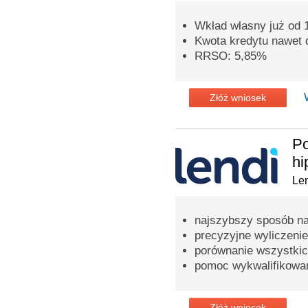
Wkład własny już od
Kwota kredytu nawet d
RRSO: 5,85%
Złóż wniosek
Po
hi
Len
najszybszy sposób na
precyzyjne wyliczenie
porównanie wszystkic
pomoc wykwalifikowa
Złóż wniosek