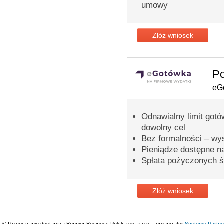
umowy
Złóż wniosek
Po
eG
Odnawialny limit gotó
dowolny cel
Bez formalności – wy
Pieniądze dostępne n
Spłata pożyczonych ś
Złóż wniosek
© Rozwiązanie dostarcza Bonnier Business Polska sp. z o.o. - organizator
Systemu Partne