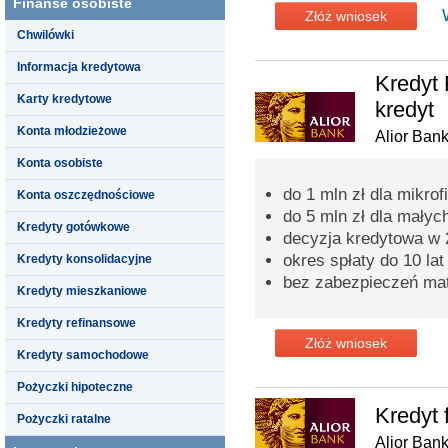
Finanse osobiste
Złóż wniosek
Chwilówki
Informacja kredytowa
Kredyt 
Karty kredytowe
kredyt
Konta młodzieżowe
Alior Ban
Konta osobiste
do 1 mln zł dla mikrof
Konta oszczędnościowe
do 5 mln zł dla małych
Kredyty gotówkowe
decyzja kredytowa w 
okres spłaty do 10 lat
Kredyty konsolidacyjne
bez zabezpieczeń mat
Kredyty mieszkaniowe
Kredyty refinansowe
Złóż wniosek
Kredyty samochodowe
Pożyczki hipoteczne
Kredyt 
Pożyczki ratalne
Alior Ban