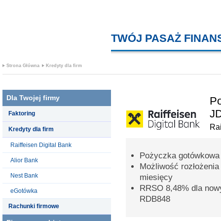
TWÓJ PASAŻ FINA
Strona Główna
Kredyty dla firm
Dla Twojej firmy
Po
J
Faktoring
Rai
Kredyty dla firm
Raiffeisen Digital Bank
Pożyczka gotówkowa 
Alior Bank
Możliwość rozłożenia
Nest Bank
miesięcy
RRSO 8,48% dla nowy
eGotówka
RDB848
Rachunki firmowe