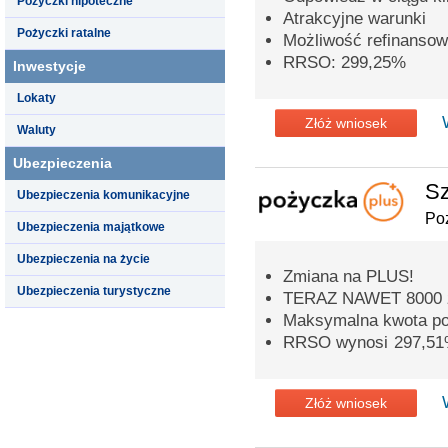
Pożyczki hipoteczne
Atrakcyjne warunki
Pożyczki ratalne
Możliwość refinansow
RRSO: 299,25%
Inwestycje
Lokaty
Złóż wniosek
Waluty
Ubezpieczenia
Sz
Ubezpieczenia komunikacyjne
Po
Ubezpieczenia majątkowe
Ubezpieczenia na życie
Zmiana na PLUS!
Ubezpieczenia turystyczne
TERAZ NAWET 8000 
Maksymalna kwota poż
RRSO wynosi 297,5
Złóż wniosek