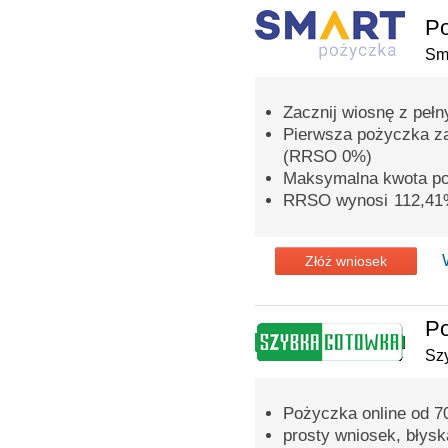
P
Sm
Zacznij wiosnę z peł
Pierwsza pożyczka z
(RRSO 0%)
Maksymalna kwota po
RRSO wynosi 112,4
Złóż wniosek
P
Sz
Pożyczka online od 70
prosty wniosek, błys