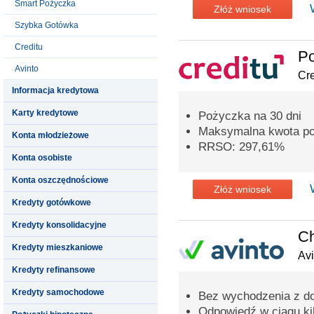
Smart Pożyczka
Złóż wniosek
Szybka Gotówka
Creditu
P
Avinto
Cre
Informacja kredytowa
Karty kredytowe
Pożyczka na 30 dni
Maksymalna kwota poż
Konta młodzieżowe
RRSO: 297,61%
Konta osobiste
Konta oszczędnościowe
Złóż wniosek
Kredyty gotówkowe
Kredyty konsolidacyjne
C
Kredyty mieszkaniowe
Avi
Kredyty refinansowe
Kredyty samochodowe
Bez wychodzenia z d
Odpowiedź w ciągu ki