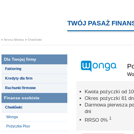
TWÓJ PASAŻ FINA
Strona Główna
Chwilówki
Dla Twojej firmy
Po
Faktoring
Wo
Kredyty dla firm
Rachunki firmowe
Kwota pożyczki od 100
Finanse osobiste
Okres pożyczki 61 dn
Darmowa pierwsza poż
Chwilówki
dni
Wonga
1
RRSO 0%
Pożyczka Plus