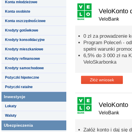
Konta młodzieżowe
VeloKonto 
Konta osobiste
VeloBank
Konta oszczędnościowe
Kredyty gotówkowe
0 zł za prowadzenie 
Kredyty konsolidacyjne
Program Poleceń - odb
spełni warunki promoc
Kredyty mieszkaniowe
6,5% do 3 000 zł na
Kredyty refinansowe
VeloSkarbonka
Kredyty samochodowe
Pożyczki hipoteczne
Złóż wniosek
Pożyczki ratalne
Inwestycje
VeloKonto
Lokaty
VeloBank
Waluty
Ubezpieczenia
Załóż konto i daj się 