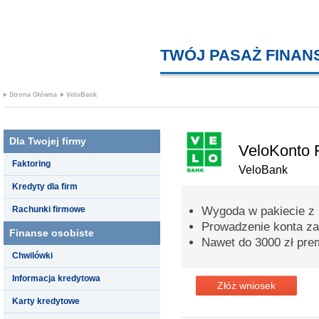
TWÓJ PASAŻ FINA
Strona Główna
VeloBank
Dla Twojej firmy
VeloKonto 
Faktoring
VeloBank
Kredyty dla firm
Rachunki firmowe
Wygoda w pakiecie z
Prowadzenie konta za
Finanse osobiste
Nawet do 3000 zł prem
Chwilówki
Informacja kredytowa
Złóż wniosek
Karty kredytowe