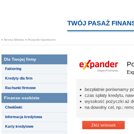
TWÓJ PASAŻ FINA
Strona Główna
Pożyczki hipoteczne
Dla Twojej firmy
Po
Faktoring
Ex
Kredyty dla firm
Rachunki firmowe
bezpłatnie porównamy p
czas spłaty kredytu, nawe
Finanse osobiste
wysokość pożyczki aż d
na dowolny cel, np.: re
Chwilówki
Informacja kredytowa
Złóż wniosek
Karty kredytowe