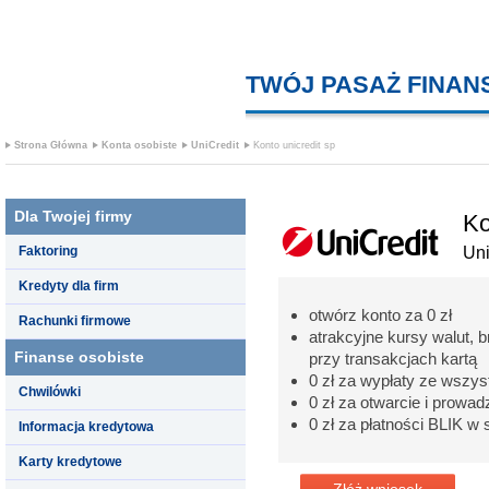
TWÓJ PASAŻ FINA
Strona Główna
Konta osobiste
UniCredit
Konto unicredit sp
Dla Twojej firmy
Ko
Faktoring
Uni
Kredyty dla firm
otwórz konto za 0 zł
Rachunki firmowe
atrakcyjne kursy walut, 
Finanse osobiste
przy transakcjach kartą
0 zł za wypłaty ze wszy
Chwilówki
0 zł za otwarcie i prowad
0 zł za płatności BLIK w 
Informacja kredytowa
Karty kredytowe
Złóż wniosek