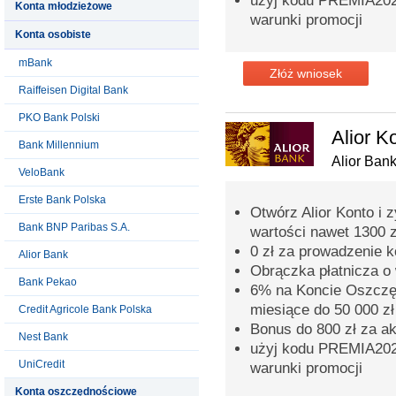
użyj kodu PREMIA2026
Konta młodzieżowe
warunki promocji
Konta osobiste
mBank
Złóż wniosek
Raiffeisen Digital Bank
PKO Bank Polski
Alior K
Bank Millennium
Alior Ban
VeloBank
Erste Bank Polska
Otwórz Alior Konto i 
Bank BNP Paribas S.A.
wartości nawet 1300 z
0 zł za prowadzenie 
Alior Bank
Obrączka płatnicza o 
Bank Pekao
6% na Koncie Oszczęd
miesiące do 50 000 zł
Credit Agricole Bank Polska
Bonus do 800 zł za a
Nest Bank
użyj kodu PREMIA2026
UniCredit
warunki promocji
Konta oszczędnościowe