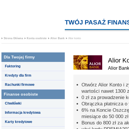
TWÓJ PASAŻ FINA
Strona Główna
Konta osobiste
Alior Bank
Alior konto
Dla Twojej firmy
Alior K
Faktoring
Alior Ban
Kredyty dla firm
Otwórz Alior Konto i 
Rachunki firmowe
wartości nawet 1300 z
Finanse osobiste
0 zł za prowadzenie 
Obrączka płatnicza o 
Chwilówki
6% na Koncie Oszczęd
Informacja kredytowa
miesiące do 50 000 zł
Karty kredytowe
Bonus do 800 zł za a