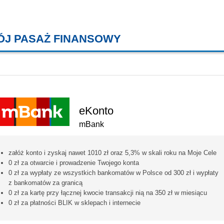
ÓJ PASAŻ FINANSOWY
KREDYTY MIESZKANIOWE, KONT
eKonto
mBank
załóż konto i zyskaj nawet 1010 zł oraz 5,3% w skali roku na Moje Cele
0 zł za otwarcie i prowadzenie Twojego konta
0 zł za wypłaty ze wszystkich bankomatów w Polsce od 300 zł i wypłaty
z bankomatów za granicą
0 zł za kartę przy łącznej kwocie transakcji nią na 350 zł w miesiącu
0 zł za płatności BLIK w sklepach i internecie