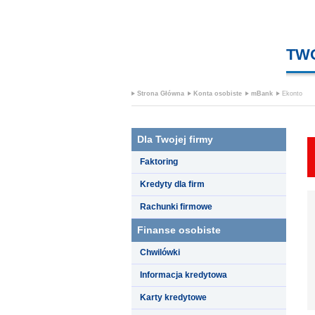
TW
Strona Główna
Konta osobiste
mBank
Ekonto
Dla Twojej firmy
Faktoring
Kredyty dla firm
Rachunki firmowe
Finanse osobiste
Chwilówki
Informacja kredytowa
Karty kredytowe