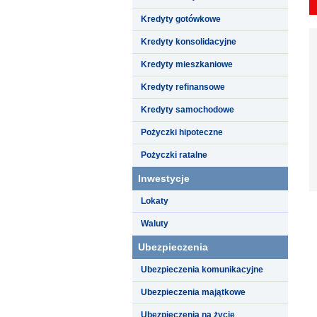
Kredyty gotówkowe
Kredyty konsolidacyjne
Kredyty mieszkaniowe
Kredyty refinansowe
Kredyty samochodowe
Pożyczki hipoteczne
Pożyczki ratalne
Inwestycje
Lokaty
Waluty
Ubezpieczenia
Ubezpieczenia komunikacyjne
Ubezpieczenia majątkowe
Ubezpieczenia na życie