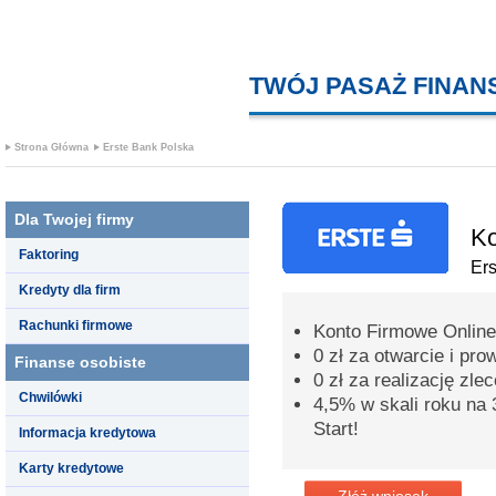
TWÓJ PASAŻ FINA
Strona Główna
Erste Bank Polska
Dla Twojej firmy
Ko
Faktoring
Er
Kredyty dla firm
Rachunki firmowe
Konto Firmowe Online
0 zł za otwarcie i pr
Finanse osobiste
0 zł za realizację zle
Chwilówki
4,5% w skali roku na 
Start!
Informacja kredytowa
Karty kredytowe
Złóż wniosek