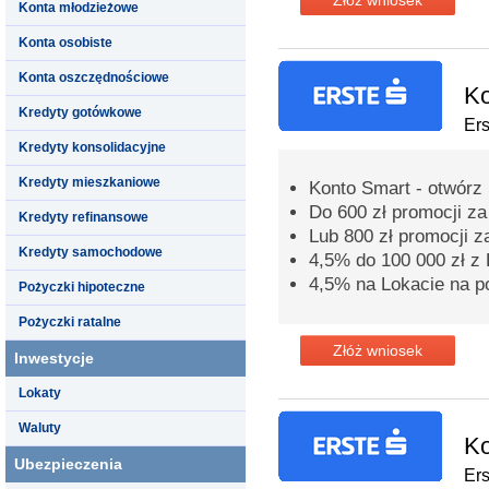
Konta młodzieżowe
Konta osobiste
Konta oszczędnościowe
Ko
Kredyty gotówkowe
Er
Kredyty konsolidacyjne
Kredyty mieszkaniowe
Konto Smart - otwórz 
Do 600 zł promocji z
Kredyty refinansowe
Lub 800 zł promocji z
Kredyty samochodowe
4,5% do 100 000 zł 
4,5% na Lokacie na p
Pożyczki hipoteczne
Pożyczki ratalne
Złóż wniosek
Inwestycje
Lokaty
Waluty
Ko
Ubezpieczenia
Er