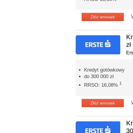
Złóż wniosek
Kr
zł
Er
Kredyt gotówkowy
do 300 000 zł
1
RRSO: 16,08%
Złóż wniosek
Kr
30