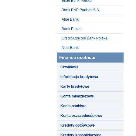
Erste Bank Polska
Bank BNP Paribas S.A.
Alior Bank
Bank Pekao
Credit Agricole Bank Polska
Nest Bank
Finanse osobiste
Chwilówki
Informacja kredytowa
Karty kredytowe
Konta młodzieżowe
Konta osobiste
Konta oszczędnościowe
Kredyty gotówkowe
Kredyty konsolidacyjne