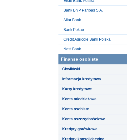
Erste Bank Polska
Bank BNP Paribas S.A.
Alior Bank
Bank Pekao
Credit Agricole Bank Polska
Nest Bank
Finanse osobiste
Chwilówki
Informacja kredytowa
Karty kredytowe
Konta młodzieżowe
Konta osobiste
Konta oszczędnościowe
Kredyty gotówkowe
Kredyty konsolidacyjne