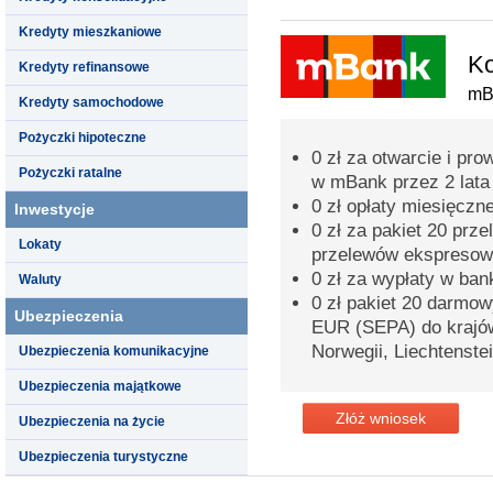
Kredyty mieszkaniowe
Ko
Kredyty refinansowe
mB
Kredyty samochodowe
Pożyczki hipoteczne
0 zł za otwarcie i pr
Pożyczki ratalne
w mBank przez 2 lata
0 zł opłaty miesięczn
Inwestycje
0 zł za pakiet 20 prz
Lokaty
przelewów ekspreso
0 zł za wypłaty w ba
Waluty
0 zł pakiet 20 darmo
Ubezpieczenia
EUR (SEPA) do krajów 
Norwegii, Liechtenstei
Ubezpieczenia komunikacyjne
Ubezpieczenia majątkowe
Złóż wniosek
Ubezpieczenia na życie
Ubezpieczenia turystyczne