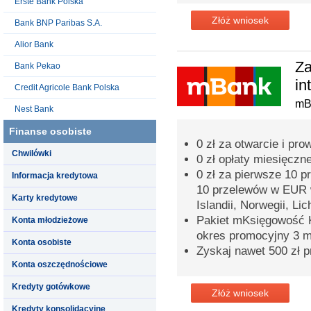
Erste Bank Polska
Złóż wniosek
Bank BNP Paribas S.A.
Alior Bank
Za
Bank Pekao
in
Credit Agricole Bank Polska
mB
Nest Bank
Finanse osobiste
0 zł za otwarcie i p
Chwilówki
0 zł opłaty miesięczn
0 zł za pierwsze 10 
Informacja kredytowa
10 przelewów w EUR 
Karty kredytowe
Islandii, Norwegii, Lic
Pakiet mKsięgowość K
Konta młodzieżowe
okres promocyjny 3 m
Konta osobiste
Zyskaj nawet 500 zł p
Konta oszczędnościowe
Kredyty gotówkowe
Złóż wniosek
Kredyty konsolidacyjne