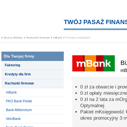
TWÓJ PASAŻ FINA
Strona Główna
Rachunki firmowe
mBank
Firmowe moneyback
Dla Twojej firmy
Bi
Faktoring
mB
Kredyty dla firm
Rachunki firmowe
0 zł za otwarcie i p
mBank
0 zł opłaty miesięczn
0 zł na 2 lata za mOr
PKO Bank Polski
Optymalnej
Bank Millennium
Pakiet mKsięgowość K
okres promocyjny 3 m
VeloBank