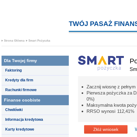
TWÓJ PASAŻ FINA
Strona Główna
Smart Pożyczka
Po
Dla Twojej firmy
Sm
Faktoring
Kredyty dla firm
Zacznij wiosnę z pełnym
Rachunki firmowe
Pierwsza pożyczka za 
0%)
Finanse osobiste
Maksymalna kwota pożyc
Chwilówki
RRSO wynosi 112,41%
Informacja kredytowa
Złóż wniosek
Karty kredytowe