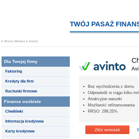
TWÓJ PASAŻ FINA
Strona Główna
Avinto
Ch
Dla Twojej firmy
Avi
Faktoring
Kredyty dla firm
Bez wychodzenia z domu
Rachunki firmowe
Odpowiedź w ciągu kilku mi
Atrakcyjne warunki
Finanse osobiste
Możliwość refinansowania
RRSO: 299,25%
Chwilówki
Informacja kredytowa
Złóż wniosek
W
Karty kredytowe