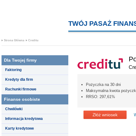
TWÓJ PASAŻ FINA
Strona Główna
Creditu
Po
Dla Twojej firmy
Cre
Faktoring
Kredyty dla firm
Pożyczka na 30 dni
Rachunki firmowe
Maksymalna kwota pożyczki 
RRSO: 297,61%
Finanse osobiste
Chwilówki
Złóż wniosek
W
Informacja kredytowa
Karty kredytowe