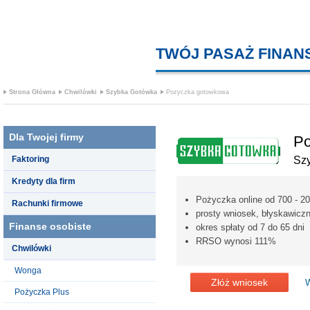
TWÓJ PASAŻ FINA
Strona Główna
Chwilówki
Szybka Gotówka
Pozyczka gotowkowa
Dla Twojej firmy
Po
Faktoring
Sz
Kredyty dla firm
Pożyczka online od 700 - 20
Rachunki firmowe
prosty wniosek, błyskawicz
Finanse osobiste
okres spłaty od 7 do 65 dni
RRSO wynosi 111%
Chwilówki
Wonga
Złóż wniosek
W
Pożyczka Plus