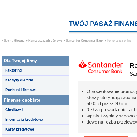
TWÓJ PASAŻ FINA
Strona Główna
Konta oszczędnościowe
Santander Consumer Bank
Konto oszcz online
Dla Twojej firmy
Ra
Faktoring
Sa
Kredyty dla firm
Rachunki firmowe
Oprocentowanie promocyjn
którzy utrzymają średnie
Finanse osobiste
5000 zł przez 30 dni
0 zł za prowadzenie rac
Chwilówki
wpłaty i wypłaty w dowo
Informacja kredytowa
dowolna liczba przelewó
Karty kredytowe