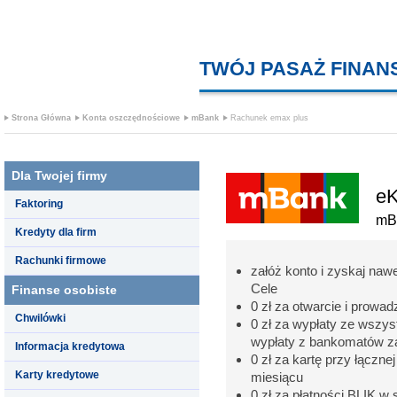
TWÓJ PASAŻ FINA
Strona Główna
Konta oszczędnościowe
mBank
Rachunek emax plus
Dla Twojej firmy
eK
Faktoring
mB
Kredyty dla firm
Rachunki firmowe
załóż konto i zyskaj naw
Cele
Finanse osobiste
0 zł za otwarcie i prowa
Chwilówki
0 zł za wypłaty ze wszys
wypłaty z bankomatów za
Informacja kredytowa
0 zł za kartę przy łączne
Karty kredytowe
miesiącu
0 zł za płatności BLIK w 