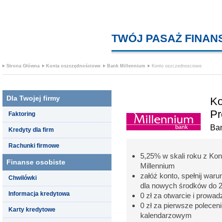
TWÓJ PASAŻ FINA
Strona Główna
Konta oszczędnościowe
Bank Millennium
Konto oszczednosciowe
Dla Twojej firmy
Ko
Pr
Faktoring
Ban
Kredyty dla firm
Rachunki firmowe
5,25% w skali roku z K
Finanse osobiste
Millennium
załóż konto, spełnij war
Chwilówki
dla nowych środków do 20
Informacja kredytowa
0 zł za otwarcie i prowad
0 zł za pierwsze polece
Karty kredytowe
kalendarzowym