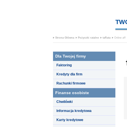
TW
Strona Główna
Pożyczki ratalne
taRata
Online aff
Dla Twojej firmy
Faktoring
Kredyty dla firm
Rachunki firmowe
Finanse osobiste
Chwilówki
Informacja kredytowa
Karty kredytowe