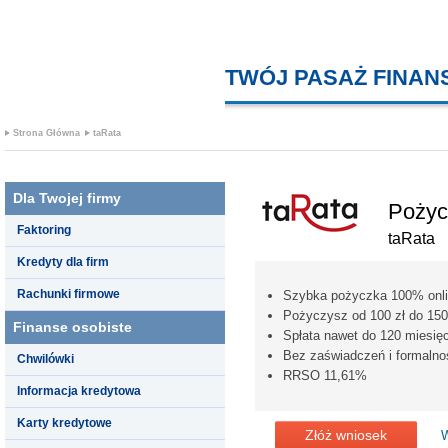
TWÓJ PASAŻ FINA
Strona Główna
taRata
Dla Twojej firmy
Pożyc
Faktoring
taRata
Kredyty dla firm
Rachunki firmowe
Szybka pożyczka 100% onl
Pożyczysz od 100 zł do 150
Finanse osobiste
Spłata nawet do 120 miesię
Bez zaświadczeń i formalno
Chwilówki
RRSO 11,61%
Informacja kredytowa
Karty kredytowe
Złóż wniosek
W