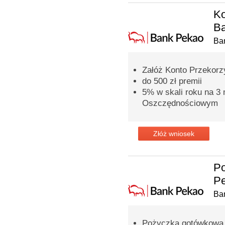
Ko
B
Ba
Załóż Konto Przekorzy
do 500 zł premii
5% w skali roku na 3
Oszczędnościowym
Złóż wniosek
P
Pe
Ba
Pożyczka gotówkowa n