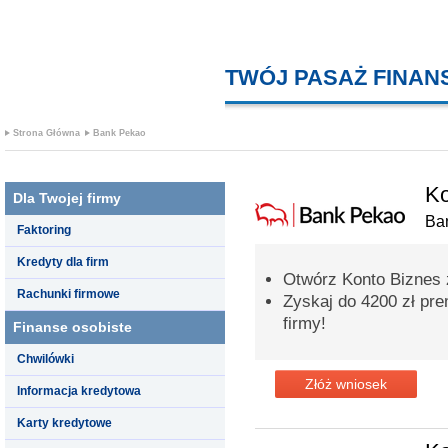
TWÓJ PASAŻ FINA
Strona Główna
Bank Pekao
Ko
Dla Twojej firmy
Ba
Faktoring
Kredyty dla firm
Otwórz Konto Biznes
Rachunki firmowe
Zyskaj do 4200 zł pre
firmy!
Finanse osobiste
Chwilówki
Złóż wniosek
Informacja kredytowa
Karty kredytowe