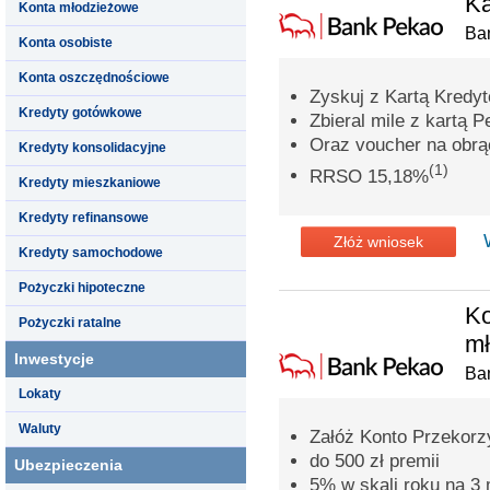
Ka
Konta młodzieżowe
Ba
Konta osobiste
Konta oszczędnościowe
Zyskuj z Kartą Kredy
Kredyty gotówkowe
Zbieral mile z kartą P
Oraz voucher na obrąc
Kredyty konsolidacyjne
(1)
RRSO 15,18%
Kredyty mieszkaniowe
Kredyty refinansowe
Złóż wniosek
Kredyty samochodowe
Pożyczki hipoteczne
Ko
Pożyczki ratalne
m
Inwestycje
Ba
Lokaty
Waluty
Załóż Konto Przekorzy
do 500 zł premii
Ubezpieczenia
5% w skali roku na 3