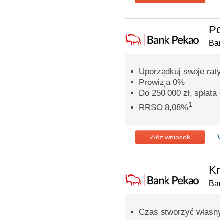
Po
Ba
Uporządkuj swoje rat
Prowizja 0%
Do 250 000 zł, spłata 
1
RRSO 8,08%
Złóż wniosek
Kr
Ba
Czas stworzyć własn