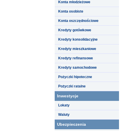
Konta młodzieżowe
Konta osobiste
Konta oszczędnościowe
Kredyty gotówkowe
Kredyty konsolidacyjne
Kredyty mieszkaniowe
Kredyty refinansowe
Kredyty samochodowe
Pożyczki hipoteczne
Pożyczki ratalne
Inwestycje
Lokaty
Waluty
Ubezpieczenia