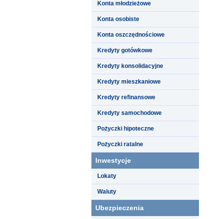
Konta młodzieżowe
Konta osobiste
Konta oszczędnościowe
Kredyty gotówkowe
Kredyty konsolidacyjne
Kredyty mieszkaniowe
Kredyty refinansowe
Kredyty samochodowe
Pożyczki hipoteczne
Pożyczki ratalne
Inwestycje
Lokaty
Waluty
Ubezpieczenia