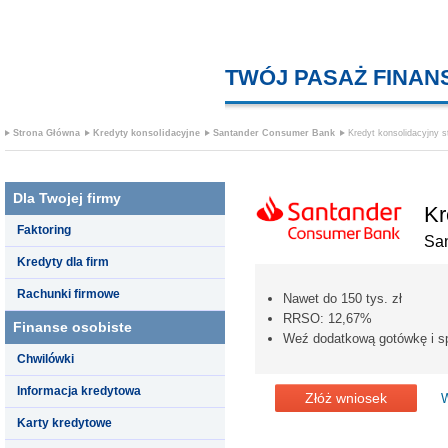
TWÓJ PASAŻ FINA
Strona Główna
Kredyty konsolidacyjne
Santander Consumer Bank
Kredyt konsolidacyjny s
Dla Twojej firmy
Kr
Faktoring
Sa
Kredyty dla firm
Rachunki firmowe
Nawet do 150 tys. zł
RRSO: 12,67%
Finanse osobiste
Weź dodatkową gotówkę i spł
Chwilówki
Informacja kredytowa
Złóż wniosek
W
Karty kredytowe