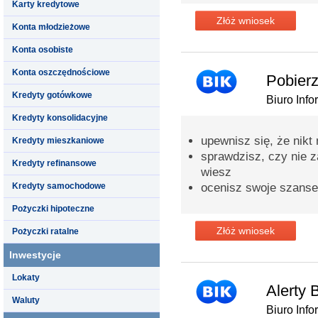
Karty kredytowe
Złóż wniosek
Konta młodzieżowe
Konta osobiste
Konta oszczędnościowe
Pobierz
Kredyty gotówkowe
Biuro Info
Kredyty konsolidacyjne
upewnisz się, że nikt
Kredyty mieszkaniowe
sprawdzisz, czy nie za
Kredyty refinansowe
wiesz
Kredyty samochodowe
ocenisz swoje szanse
Pożyczki hipoteczne
Złóż wniosek
Pożyczki ratalne
Inwestycje
Lokaty
Alerty 
Waluty
Biuro Info