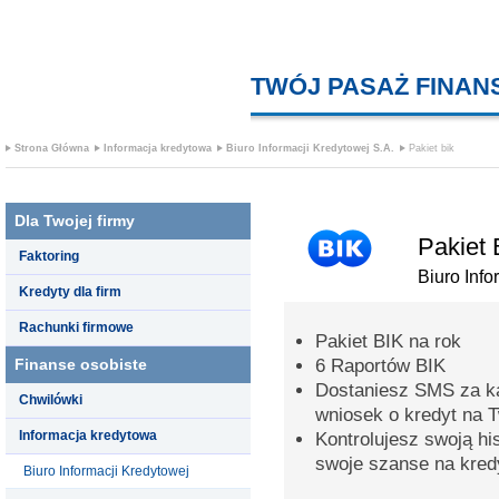
TWÓJ PASAŻ FINA
Strona Główna
Informacja kredytowa
Biuro Informacji Kredytowej S.A.
Pakiet bik
Dla Twojej firmy
Pakiet 
Faktoring
Biuro Info
Kredyty dla firm
Rachunki firmowe
Pakiet BIK na rok
Finanse osobiste
6 Raportów BIK
Dostaniesz SMS za k
Chwilówki
wniosek o kredyt na 
Informacja kredytowa
Kontrolujesz swoją hi
swoje szanse na kred
Biuro Informacji Kredytowej