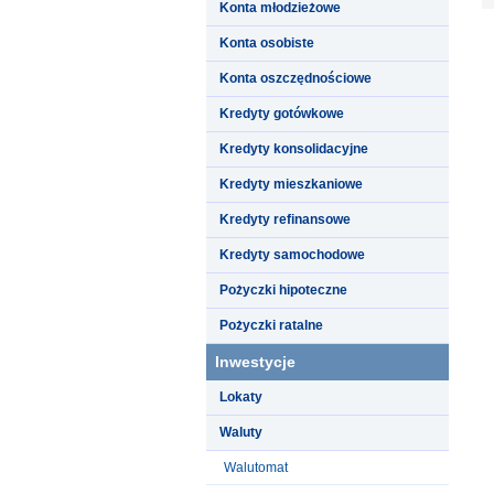
Konta młodzieżowe
Konta osobiste
Konta oszczędnościowe
Kredyty gotówkowe
Kredyty konsolidacyjne
Kredyty mieszkaniowe
Kredyty refinansowe
Kredyty samochodowe
Pożyczki hipoteczne
Pożyczki ratalne
Inwestycje
Lokaty
Waluty
Walutomat