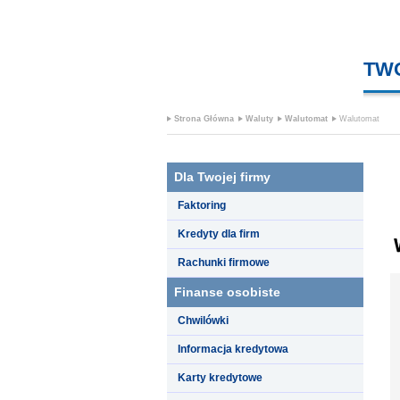
TW
Strona Główna
Waluty
Walutomat
Walutomat
Dla Twojej firmy
Faktoring
Kredyty dla firm
Rachunki firmowe
Finanse osobiste
Chwilówki
Informacja kredytowa
Karty kredytowe