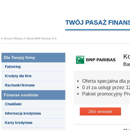
TWÓJ PASAŻ FINA
Strona Główna
Bank BNP Paribas S.A.
K
Dla Twojej firmy
Ba
Faktoring
Kredyty dla firm
Oferta specjalna dla 
Rachunki firmowe
0 zł za usługi przez 
Pakiet promocyjny Pro
Finanse osobiste
Chwilówki
Złóż wniosek
Informacja kredytowa
Karty kredytowe