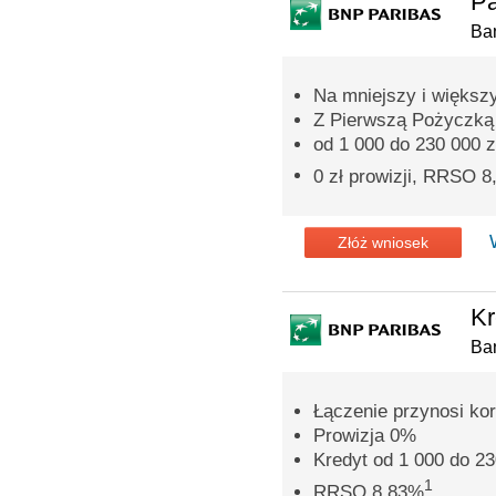
Pa
Ba
Na mniejszy i większ
Z Pierwszą Pożyczką p
od 1 000 do 230 000 z
0 zł prowizji, RRSO 
Złóż wniosek
Kr
Ba
Łączenie przynosi ko
Prowizja 0%
Kredyt od 1 000 do 23
1
RRSO 8,83%