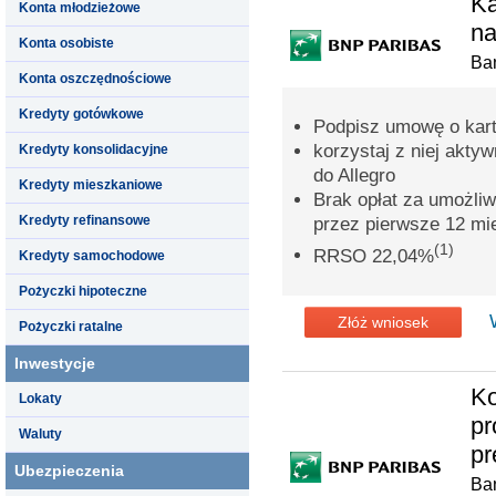
Ka
Konta młodzieżowe
na
Konta osobiste
Ba
Konta oszczędnościowe
Kredyty gotówkowe
Podpisz umowę o kar
korzystaj z niej aktyw
Kredyty konsolidacyjne
do Allegro
Kredyty mieszkaniowe
Brak opłat za umożliwi
Kredyty refinansowe
przez pierwsze 12 mi
(1)
RRSO 22,04%
Kredyty samochodowe
Pożyczki hipoteczne
Złóż wniosek
Pożyczki ratalne
Inwestycje
Ko
Lokaty
pr
Waluty
pr
Ubezpieczenia
Ba