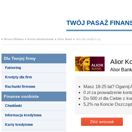
TWÓJ PASAŻ FINA
Strona Główna
Konta młodzieżowe
Alior Bank
Alior dla mlodych sp
Dla Twojej firmy
Alior K
Faktoring
Alior Bank
Kredyty dla firm
Masz 18-25 lat? Ogarnij A
Rachunki firmowe
0 zł za prowadzenie kon
Finanse osobiste
Do 500 zł dla Ciebie z
5,2% na Koncie Oszczęd
Chwilówki
Informacja kredytowa
Złóż wniosek
Karty kredytowe